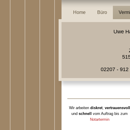
Home
Büro
Verm
Uwe Ha
5151
02207 - 912 93 
Wir arbeiten
diskret
,
vertrauensvol
und
schnell
vom Auftrag bis zum
Notartermin